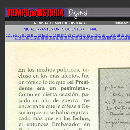
REVISTA TIEMPO DE HISTORIA
Número: 
INICIAL
|
<<ANTERIOR
|
SIGUIENTE>>
|
FINAL
1
2
3
4
5
6
7
8
9
10
11
12
13
14
15
16
17
18
19
20
21
22
23
24
25
26
27
28
29
30
31
32
33
34
35
36
3
77
78
79
80
81
82
83
84
85
86
87
88
89
90
91
92
93
94
95
96
97
98
99
100
101
102
103
104
1